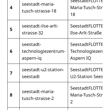
SeestadtFLOTTE –
seestadt-maria-
4
Maria-Tusch-Straß
tusch-strasse-18
18
seestadt-ilse-arlt-
SeestadtFLOTTE –
5
strasse-32
Ilse-Arlt-Straße 32
seestadt-
SeestadtFLOTTE –
6
technologiezentrum-
Technologiezentr
aspern-iq
Aspern IQ
seestadt-u2-station-
SeestadtFLOTTE –
7
seestadt
U2-Station Seestad
SeestadtFLOTTE –
seestadt-maria-
8
Maria-Tusch-Straß
tusch-strasse-2
2