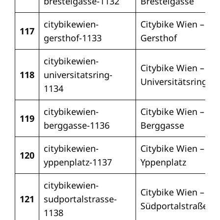
brestelgasse-1132
Brestelgasse
citybikewien-
Citybike Wien –
117
gersthof-1133
Gersthof
citybikewien-
Citybike Wien –
118
universitatsring-
Universitätsring
1134
citybikewien-
Citybike Wien –
119
berggasse-1136
Berggasse
citybikewien-
Citybike Wien –
120
yppenplatz-1137
Yppenplatz
citybikewien-
Citybike Wien –
121
sudportalstrasse-
Südportalstraße
1138