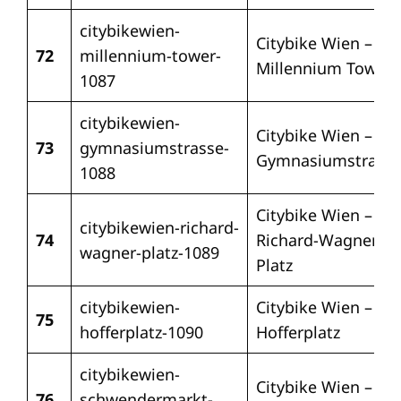
citybikewien-
Citybike Wien –
72
millennium-tower-
Millennium Tower
1087
citybikewien-
Citybike Wien –
73
gymnasiumstrasse-
Gymnasiumstraße
1088
Citybike Wien –
citybikewien-richard-
74
Richard-Wagner-
wagner-platz-1089
Platz
citybikewien-
Citybike Wien –
75
hofferplatz-1090
Hofferplatz
citybikewien-
Citybike Wien –
76
schwendermarkt-