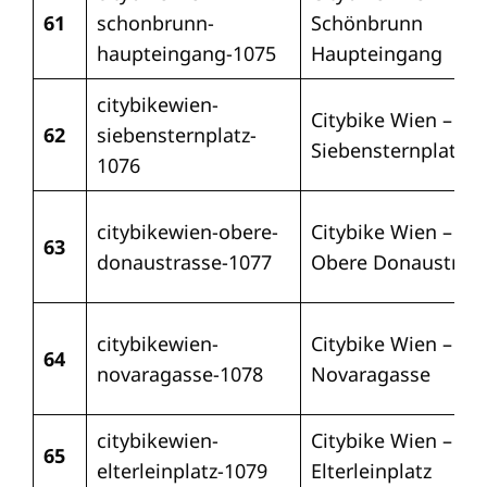
61
schonbrunn-
Schönbrunn
haupteingang-1075
Haupteingang
citybikewien-
Citybike Wien –
62
siebensternplatz-
Siebensternplatz
1076
citybikewien-obere-
Citybike Wien –
63
donaustrasse-1077
Obere Donaustraß
citybikewien-
Citybike Wien –
64
novaragasse-1078
Novaragasse
citybikewien-
Citybike Wien –
65
elterleinplatz-1079
Elterleinplatz