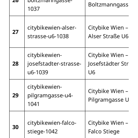
26
boltzmanngasse-
Boltzmanngasse
1037
citybikewien-alser-
Citybike Wien –
27
strasse-u6-1038
Alser Straße U6
citybikewien-
Citybike Wien –
28
josefstadter-strasse-
Josefstädter Straße
u6-1039
U6
citybikewien-
Citybike Wien –
29
pilgramgasse-u4-
Pilgramgasse U4
1041
citybikewien-falco-
Citybike Wien –
30
stiege-1042
Falco Stiege