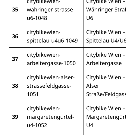
citybikewien-
Citybike Wien –
35
wahringer-strasse-
Währinger Straße
u6-1048
U6
citybikewien-
Citybike Wien –
36
spittelau-u4u6-1049
Spittelau U4/U6
citybikewien-
Citybike Wien –
37
arbeitergasse-1050
Arbeitergasse
citybikewien-alser-
Citybike Wien –
38
strassefeldgasse-
Alser
1051
Straße/Feldgasse
citybikewien-
Citybike Wien –
39
margaretengurtel-
Margaretengürtel
u4-1052
U4