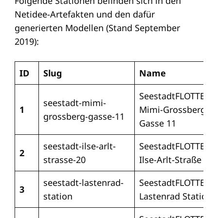
Folgende Stationen befinden sich in den
Netidee-Artefakten und den dafür
generierten Modellen (Stand September
2019):
ID
Slug
Name
SeestadtFLOTTE –
seestadt-mimi-
1
Mimi-Grossberg-
grossberg-gasse-11
Gasse 11
seestadt-ilse-arlt-
SeestadtFLOTTE –
2
strasse-20
Ilse-Arlt-Straße 20
seestadt-lastenrad-
SeestadtFLOTTE –
3
station
Lastenrad Station